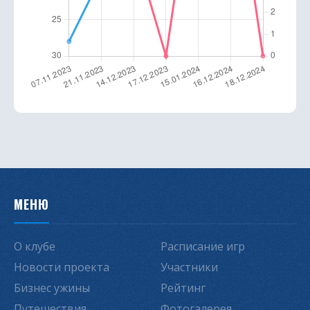
МЕНЮ
О клубе
Расписание игр
Новости проекта
Участники
Бизнес ужины
Рейтинг
Путешествия
Фотогалерея