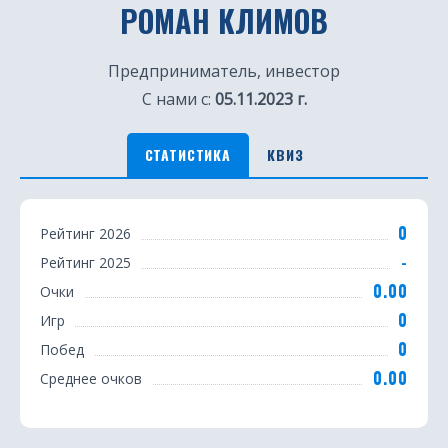
РОМАН КЛИМОВ
Предприниматель, инвестор
С нами с:
05.11.2023 г.
СТАТИСТИКА
КВИЗ
С
0
Рейтинг 2026
т
-
Рейтинг 2025
а
0.00
Очки
т
0
Игр
0
Побед
и
0.00
Среднее очков
с
т