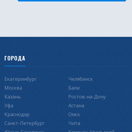
ГОРОДА
Екатеринбург
Челябинск
Москва
Бали
Казань
Ростов-на-Дону
Уфа
Астана
Краснодар
Омск
Санкт-Петербург
Чита