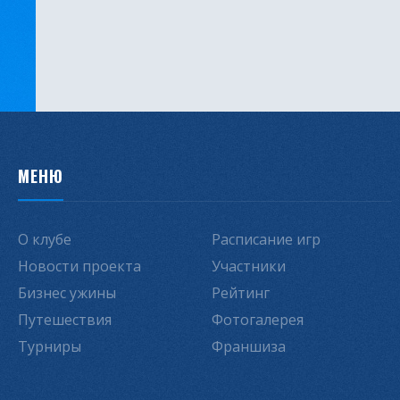
МЕНЮ
О клубе
Расписание игр
Новости проекта
Участники
Бизнес ужины
Рейтинг
Путешествия
Фотогалерея
Турниры
Франшиза