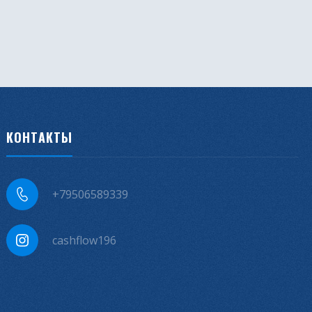
КОНТАКТЫ
+79506589339
cashflow196