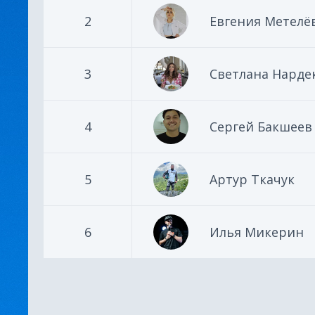
2
Евгения Метелё
3
Светлана Нарде
4
Сергей Бакшеев
5
Артур Ткачук
6
Илья Микерин