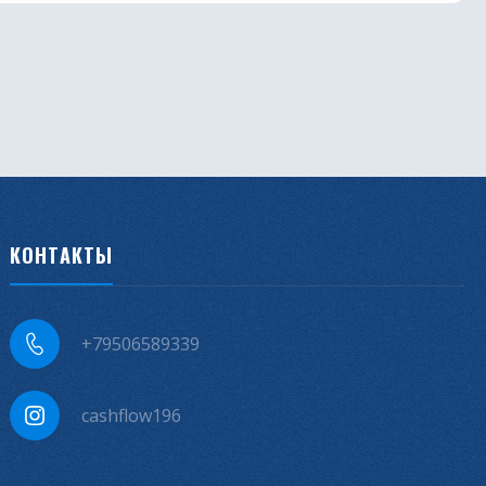
КОНТАКТЫ
+79506589339
cashflow196