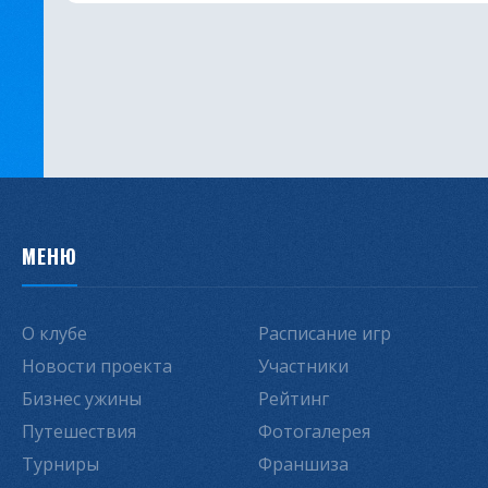
МЕНЮ
О клубе
Расписание игр
Новости проекта
Участники
Бизнес ужины
Рейтинг
Путешествия
Фотогалерея
Турниры
Франшиза