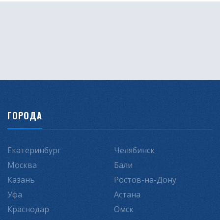
ГОРОДА
Екатеринбург
Челябинск
Москва
Бали
Казань
Ростов-на-Дону
Уфа
Астана
Краснодар
Омск