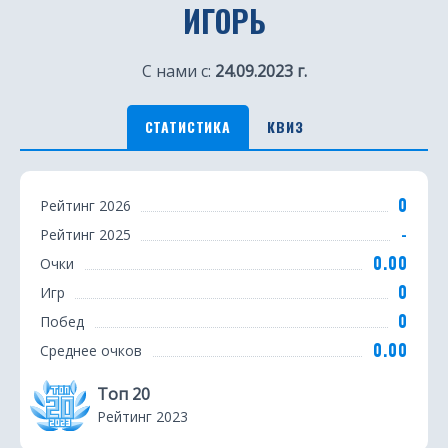
ИГОРЬ
С нами с:
24.09.2023 г.
СТАТИСТИКА
КВИЗ
С
0
Рейтинг 2026
т
-
Рейтинг 2025
а
0.00
Очки
т
0
Игр
0
Побед
и
0.00
Среднее очков
с
Топ 20
т
Рейтинг 2023
и