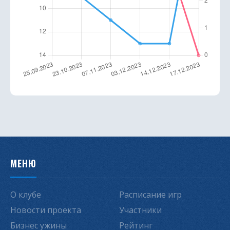
МЕНЮ
О клубе
Расписание игр
Новости проекта
Участники
Бизнес ужины
Рейтинг