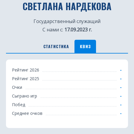
СВЕТЛАНА НАРДЕКОВА
Государственный служащий
С нами с:
17.09.2023 г.
СТАТИСТИКА
КВИЗ
К
-
Рейтинг 2026
в
-
Рейтинг 2025
и
-
Очки
з
-
Сыграно игр
-
Побед
-
Среднее очков