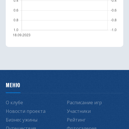
МЕНЮ
О клубе
Расписание игр
Новости проекта
Участники
Бизнес ужины
Рейтинг
Путешествия
Фотогалерея