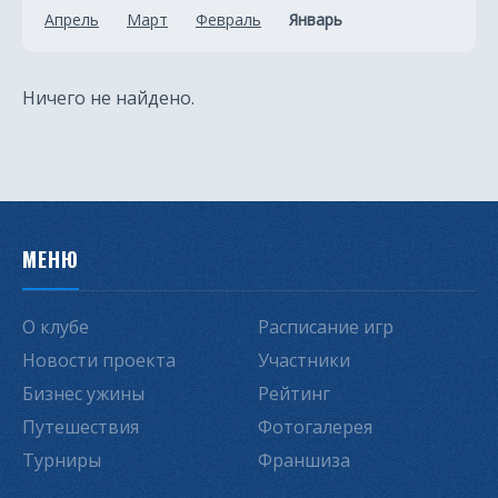
Апрель
Март
Февраль
Январь
Ничего не найдено.
МЕНЮ
О клубе
Расписание игр
Новости проекта
Участники
Бизнес ужины
Рейтинг
Путешествия
Фотогалерея
Турниры
Франшиза